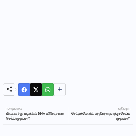
பழையவை
புதியது
விவாகரத்து வழக்கில் DNA பரிசோதனை
செட்டில்மெண்ட் பத்திரத்தை ரத்து செய்ய
செய்ய முடியுமா?
முடியுமா?