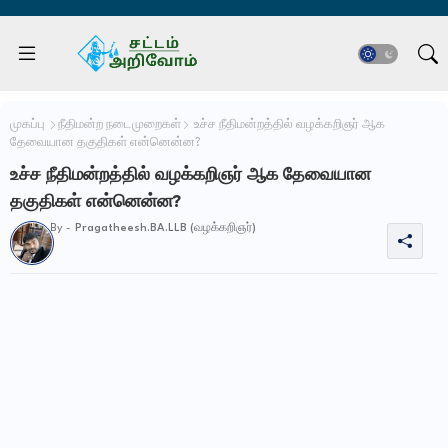
முகப்பு
நீதிமன்ற நடைமுறைகள்
உச்ச நீதிமன்றத்தில் வழக்கறிஞர் ஆக
தேவையான தகுதிகள் என்னென்ன?
உச்ச நீதிமன்றத்தில் வழக்கறிஞர் ஆக தேவையான
தகுதிகள் என்னென்ன?
By -
Pragatheesh.BA.LLB (வழக்கறிஞர்)