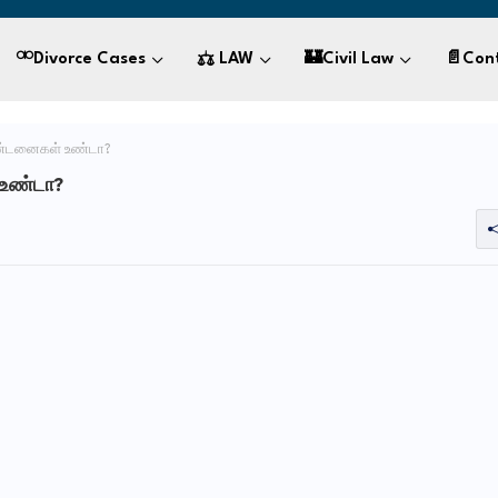
⚮Divorce Cases
⚖ LAW
🏰civil Law
📄Con
 தண்டனைகள் உண்டா?
 உண்டா?