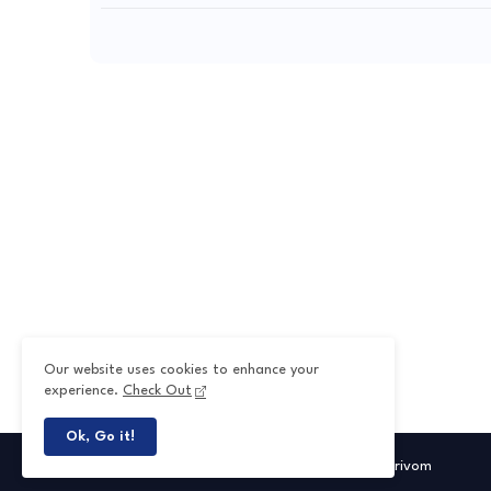
Our website uses cookies to enhance your
experience.
Check Out
Ok, Go it!
All Right Reserved Copyright @ 2026
Sattam Arivom