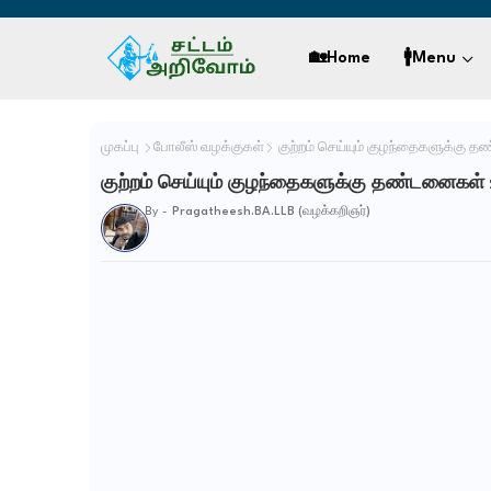
🏡Home
🚹Menu
முகப்பு
போலீஸ் வழக்குகள்
குற்றம் செய்யும் குழந்தைகளுக்கு
குற்றம் செய்யும் குழந்தைகளுக்கு தண்டனைகள்
By -
Pragatheesh.BA.LLB (வழக்கறிஞர்)