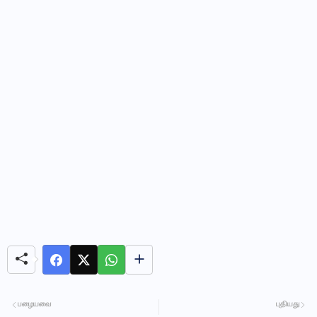
பழையவை
புதியது