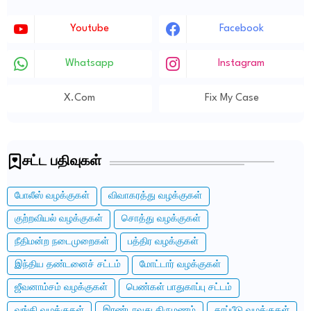
Youtube
Facebook
Whatsapp
Instagram
X.com
Fix My Case
சட்ட பதிவுகள்
போலீஸ் வழக்குகள்
விவாகரத்து வழக்குகள்
குற்றவியல் வழக்குகள்
சொத்து வழக்குகள்
நீதிமன்ற நடைமுறைகள்
பத்திர வழக்குகள்
இந்திய தண்டனைச் சட்டம்
மோட்டார் வழக்குகள்
ஜீவனாம்சம் வழக்குகள்
பெண்கள் பாதுகாப்பு சட்டம்
வங்கி வழக்குகள்
இரண்டாவது திருமணம்
காப்பீடு வழக்குகள்