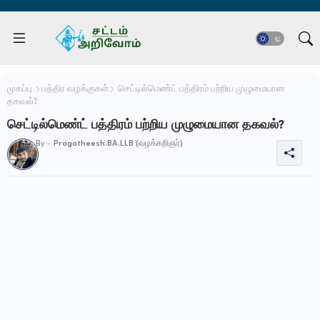
முகப்பு
பத்திர வழக்குகள்
செட்டில்மெண்ட் பத்திரம் பற்றிய முழுமையான
தகவல்?
செட்டில்மெண்ட் பத்திரம் பற்றிய முழுமையான தகவல்?
By -
Pragatheesh.BA.LLB (வழக்கறிஞர்)