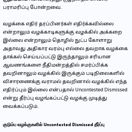
பராமரிப்பு போன்றவை.
வழக்கை எதிர் தரப்பினர்கள் எதிர்க்கவில்லை
என்றாலும் வழக்காடிகளுக்கு வழக்கில் அக்கறை
இல்லை என்றாலும் தொழில் நுட்ப கோளாறு
அதாவது அதிகார வரம்பு எல்லை தவறாக வழக்கை
தாக்கல் செய்யப்பட்டு இருந்தாலும் சரியான
ஆவணங்களை நீதிமன்றத்தில் சமர்ப்பிக்க
தவறினாலும் வழக்கில் இருக்கும் படிநிலைகளில்
விசாரணைக்கு வராமல் தவறினால் வழக்கில் எந்த
எதிர்ப்பும் இல்லை என்பதால் Uncontested Dismissed
என்று தீர்ப்பு வழங்கப்பட்டு வழக்கு முடித்து
வைக்கப்படும்.
குடும்ப வழக்குகளில் Uncontested Dismissed தீர்ப்பு