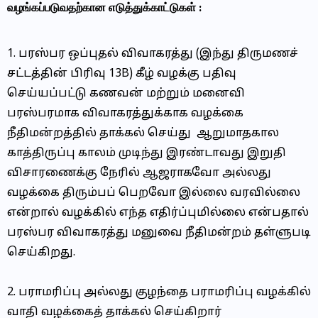
வழங்கப்படுவதற்கான எடுத்துக்காட்டுகள் :
1. பரஸ்பர ஒப்புதல் விவாகரத்து (இந்து திருமணச்
சட்டத்தின் பிரிவு 13B) கீழ் வழக்கு பதிவு
செய்யப்பட்டு கணவன் மற்றும் மனைவி
பரஸ்பரமாக விவாகரத்துக்காக வழக்கை
நீதிமன்றத்தில் தாக்கல் செய்து ஆறுமாதகால
காத்திருப்பு காலம் முடிந்து இரண்டாவது இறுதி
விசாரணைக்கு நேரில் ஆஜராகவோ அல்லது
வழக்கை திரும்பப் பெறவோ இல்லை வரவில்லை
என்றால் வழக்கில் எந்த எதிர்ப்புமில்லை என்பதால்
பரஸ்பர விவாகரத்து மனுவை நீதிமன்றம் தள்ளுபடி
செய்கிறது.
2. பராமரிப்பு அல்லது குழந்தை பராமரிப்பு வழக்கில்
வாதி வழக்கைத் தாக்கல் செய்கிறார்