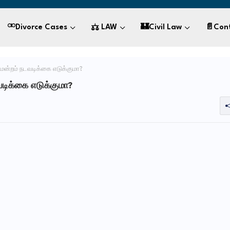
⚮Divorce Cases
⚖ LAW
🏰civil Law
📄Con
திமன்றம் நடவடிக்கை எடுக்குமா?
வடிக்கை எடுக்குமா?