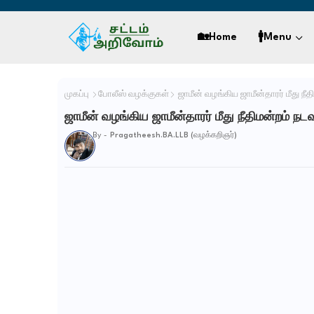
🏡Home
🚹Menu
முகப்பு
போலீஸ் வழக்குகள்
ஜாமீன் வழங்கிய ஜாமீன்தாரர் மீது நீ
ஜாமீன் வழங்கிய ஜாமீன்தாரர் மீது நீதிமன்றம் நட
By -
Pragatheesh.BA.LLB (வழக்கறிஞர்)