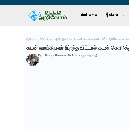
🏡Home
🚹Menu
முகப்பு
சொத்து வழக்குகள்
கடன் வாங்கியவர் இறந்துவிட்டால் க
கடன் வாங்கியவர் இறந்துவிட்டால் கடன் கொடுத்த
By -
Pragatheesh.BA.LLB (வழக்கறிஞர்)