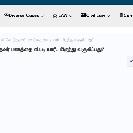
⚮Divorce Cases
⚖ LAW
🏰civil Law
📄Con
டன் கொடுத்தவர் பணத்தை எப்படி யாரிடமிருந்து வசூலிப்பது?
வர் பணத்தை எப்படி யாரிடமிருந்து வசூலிப்பது?