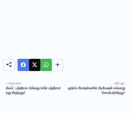
பழையவை
புதியது
கிஃப்ட் பத்திரமா அல்லது உயில் பத்திரமா
குடும்ப மோதல்களில் மீடியேஷன் எவ்வாறு
எது சிறந்தது?
செயல்படுகிறது?