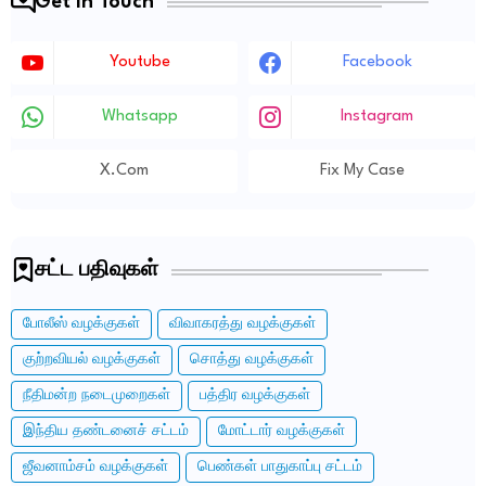
Get in Touch
Youtube
Facebook
Whatsapp
Instagram
X.com
Fix My Case
சட்ட பதிவுகள்
போலீஸ் வழக்குகள்
விவாகரத்து வழக்குகள்
குற்றவியல் வழக்குகள்
சொத்து வழக்குகள்
நீதிமன்ற நடைமுறைகள்
பத்திர வழக்குகள்
இந்திய தண்டனைச் சட்டம்
மோட்டார் வழக்குகள்
ஜீவனாம்சம் வழக்குகள்
பெண்கள் பாதுகாப்பு சட்டம்