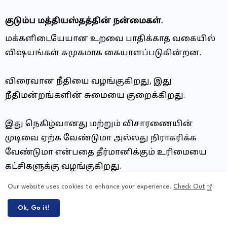
குடும்ப மத்தியஸ்தத்தின் நன்மைகள்.
மக்களிடையேயான உறவை பாதிக்காத வகையில்
விஷயங்கள் சுமுகமாக கையாளப்படுகின்றன.
விரைவான நீதியை வழங்குகிறது, இது
நீதிமன்றங்களின் சுமையை குறைக்கிறது.
இது நெகிழ்வானது மற்றும் விசாரணையின்
முடிவை ஏற்க வேண்டுமா அல்லது நிராகரிக்க
வேண்டுமா என்பதை தீர்மானிக்கும் உரிமையை
கட்சிகளுக்கு வழங்குகிறது.
Our website uses cookies to enhance your experience.
Check Out
நீண்ட நீதிமன்ற வழக்குகள் காரணமாக அவர்கள்
எதிர்கொள்ளக்கூடிய உணர்ச்சிப்
Ok, Go it!
பிரச்சினைகளிலிருந்து குடும்ப உறவுகளையும்