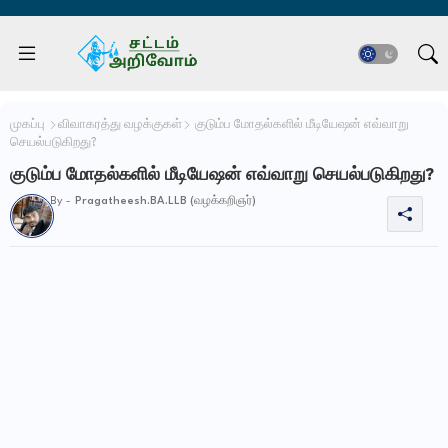
முகப்பு
விவாகரத்து வழக்குகள்
குடும்ப மோதல்களில் மீடியேஷன் எவ்வாறு
செயல்படுகிறது?
குடும்ப மோதல்களில் மீடியேஷன் எவ்வாறு செயல்படுகிறது?
By -
Pragatheesh.BA.LLB (வழக்கறிஞர்)